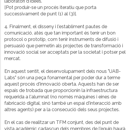
laboratori d'idees.
[Pot produir-se un procés iteratiu que porta
successivament de punt (1) al (3)].
4. Finalment, el disseny i l'establiment pautes de
comunicació, atès que tan important és tenir un bon
protocol o prototip, com tenir instruments de difusió i
persuasió que permetin als projectes de transformació i
innovació social ser acceptats per la societat i potser pel
mercat.
En aquest sentit, el desenvolupament dels nous "UAB-
Labs" són una peça fonamental per poder dur a terme
aquest procés d'innovació oberta. Aquests han de ser
espais de trobada que proporcionin la infraestructura
requerida a l'alumnat (no només màquines i eines de
fabricació digital, sinó també un espai d'interacció amb
altres agents) per a la consecució dels seus projectes.
En el cas de realitzar un TFM conjunt, des del punt de
vista acadèmic cadascun dels membres de l'equip haurà