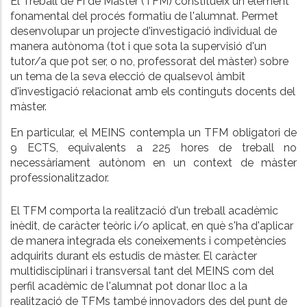
El Treball de Fi de Màster (TFM) constitueix un element
fonamental del procés formatiu de l'alumnat. Permet
desenvolupar un projecte d'investigació individual de
manera autònoma (tot i que sota la supervisió d'un
tutor/a que pot ser, o no, professorat del màster) sobre
un tema de la seva elecció de qualsevol àmbit
d'investigació relacionat amb els continguts docents del
màster.
En particular, el MEINS contempla un TFM obligatori de
9 ECTS, equivalents a 225 hores de treball no
necessàriament autònom en un context de màster
professionalitzador.
El TFM comporta la realització d'un treball acadèmic
inèdit, de caràcter teòric i/o aplicat, en què s'ha d'aplicar
de manera integrada els coneixements i competències
adquirits durant els estudis de màster.
El caràcter
multidisciplinari i transversal tant del MEINS com del
perfil acadèmic de l'alumnat pot donar lloc a la
realització de TFMs també innovadors des del punt de