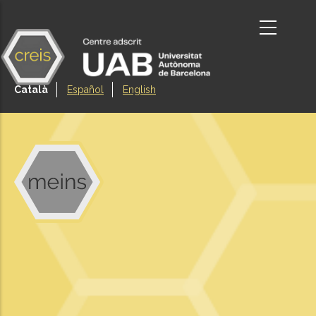
Vés
al
contingut
Català
Español
English