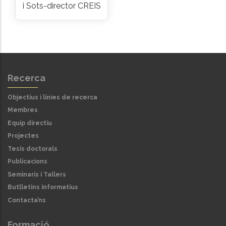
i Sots-director CREIS
Recerca
Objectius i línies de recerca
Membres
Equip directiu
Projectes
Tesis doctorals
Publicacions
Seminaris i Tallers
Butlletins informatius
Contacta’ns
Formació