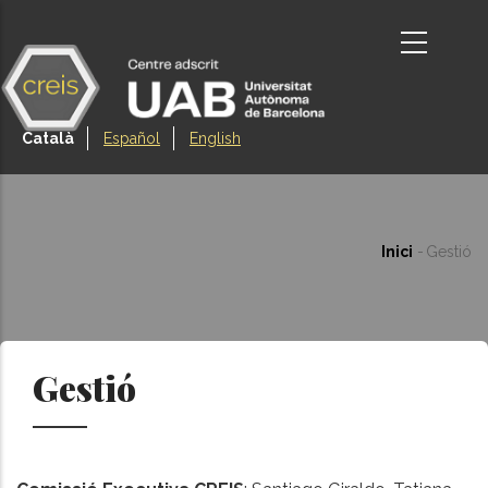
Vés
al
contingut
Català
Español
English
Inici
-
Gestió
Fil
d'aria
Gestió