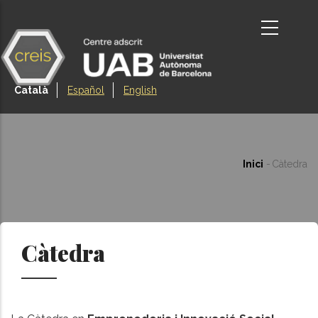
Vés
al
contingut
Català
Español
English
Inici
-
Càtedra
Fil
d'ariad
Càtedra