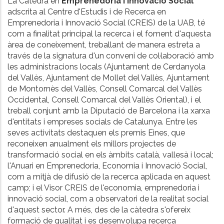
La Càtedra en
Emprenedoria i Innovació Social
adscrita al Centre d'Estudis i de Recerca en
Emprenedoria i Innovació Social (CREIS) de la UAB, té
com a finalitat principal la recerca i el foment d'aquesta
àrea de coneixement, treballant de manera estreta a
través de la signatura d'un conveni de col·laboració amb
les administracions locals (Ajuntament de Cerdanyola
del Vallès, Ajuntament de Mollet del Vallès, Ajuntament
de Montornès del Vallès, Consell Comarcal del Vallès
Occidental, Consell Comarcal del Vallès Oriental), i el
treball conjunt amb la Diputació de Barcelona i la xarxa
d'entitats i empreses socials de Catalunya. Entre les
seves activitats destaquen els premis Eines, que
reconeixen anualment els millors projectes de
transformació social en els àmbits català, vallesà i local;
l'Anuari en Emprenedoria, Economia i Innovació Social,
com a mitjà de difusió de la recerca aplicada en aquest
camp; i el Visor CREIS de l'economia, emprenedoria i
innovació social, com a observatori de la realitat social
d'aquest sector. A més, des de la càtedra s'ofereix
formació de qualitat i es desenvolupa recerca