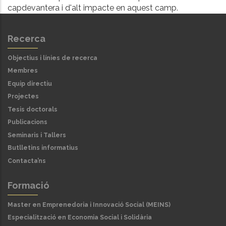
capdevantera i d'alt impacte en aquest camp.
Recerca
Objectius i línies de recerca
Membres
Equip directiu
Projectes
Tesis doctorals
Publicacions
Seminaris i Tallers
Butlletins informatius
Contacta’ns
Formació
Master en Emprenedoria i Innovació Social (MEINS)
Especialització en Economia Social i Solidària