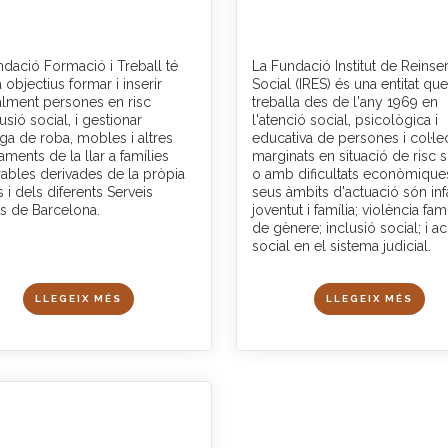
ndació Formació i Treball té
La Fundació Institut de Reinse
objectius formar i inserir
Social (IRES) és una entitat que
alment persones en risc
treballa des de l'any 1969 en
usió social, i gestionar
l'atenció social, psicològica i
ega de roba, mobles i altres
educativa de persones i col·le
ments de la llar a famílies
marginats en situació de risc s
rables derivades de la pròpia
o amb dificultats econòmiques
s i dels diferents Serveis
seus àmbits d'actuació són inf
ls de Barcelona.
joventut i família; violència famil
de gènere; inclusió social; i a
social en el sistema judicial.
LLEGEIX MÉS
LLEGEIX MÉS