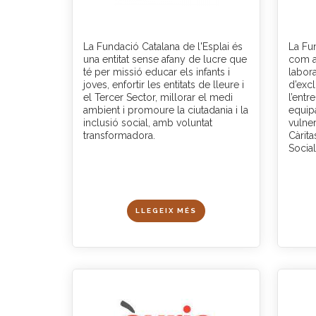
La Fundació Catalana de l'Esplai és
La Fu
una entitat sense afany de lucre que
com a 
té per missió educar els infants i
labor
joves, enfortir les entitats de lleure i
d’excl
el Tercer Sector, millorar el medi
l’entr
ambient i promoure la ciutadania i la
equipa
inclusió social, amb voluntat
vulne
transformadora.
Càrita
Socia
LLEGEIX MÉS