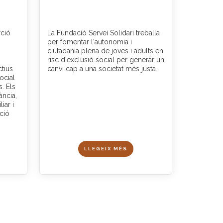
rció
La Fundació Servei Solidari treballa
per fomentar l'autonomia i
ciutadania plena de joves i adults en
risc d'exclusió social per generar un
ctius
canvi cap a una societat més justa.
ocial
. Els
ància,
iar i
cció
LLEGEIX MÉS