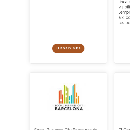
línea 
visibi
l’emp
així c
les pe
LLEGEIX MÉS