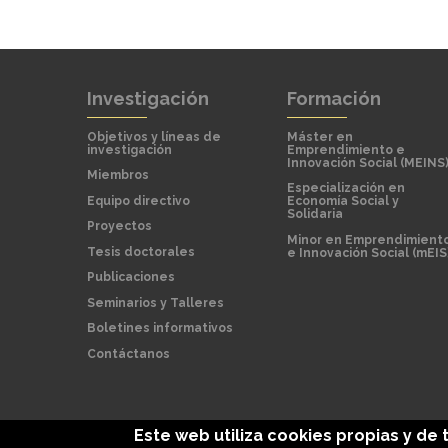
Investigación
Formación
Objetivos y líneas de
Máster en
investigación
Emprendimiento e
Innovación Social (MEINS
Miembros
Especialización en
Equipo directivo
Economía Social y
Solidaria
Proyectos
Minor en Emprendimient
Tesis doctorales
e Innovación Social (mEIS
Publicaciones
Seminarios y Talleres
Boletines informativos
Contáctanos
Este web utiliza cookies propias y de 