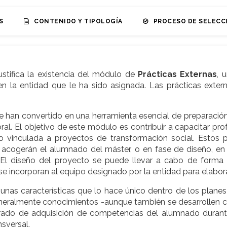
S
CONTENIDO Y TIPOLOGÍA
PROCESO DE SELECC
ustifica la existencia del módulo de
Prácticas Externas
, 
n la entidad que le ha sido asignada. Las prácticas exter
se han convertido en una herramienta esencial de preparación
ral. El objetivo de este módulo es contribuir a capacitar p
no vinculada a proyectos de transformación social. Estos
e acogerán el alumnado del máster, o en fase de diseño, en 
o. El diseño del proyecto se puede llevar a cabo de forma i
 se incorporan al equipo designado por la entidad para elabor
unas características que lo hace único dentro de los planes
neralmente conocimientos -aunque también se desarrollen 
 grado de adquisición de competencias del alumnado durant
sversal.