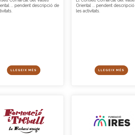
nsell Comarcal del Vallès
El Consell Comarcal del Vallè
ental ... pendent descripció de
Oriental ... pendent descripci
ivitats.
les activitats.
LLEGEIX MÉS
LLEGEIX MÉS