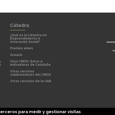
Cátedra
¿Qué es la Cátedra en
Emprendimiento e
)
Innovación Social?
Premios eines
Anuario
Visor CREIS: datos e
o
indicadoras de Cataluña
)
Otros servicios
colaboradores del CREIS
Otros servicios de la UAB
terceros para medir y gestionar visitas