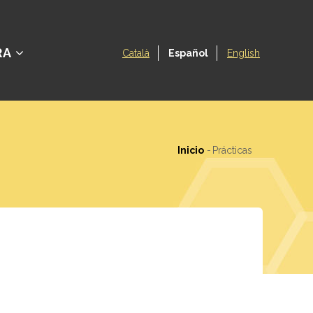
RA
Català
Español
English
Inicio
-
Prácticas
Ruta
de
navegación