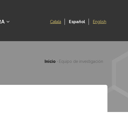
RA
Català
Español
English
Inicio
-
Equipo de investigación
Ruta
de
navegación