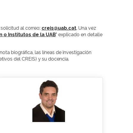
olicitud al correo:
creis@uab.cat
. Una vez
n o Institutos de la UAB
" explicado en detalle
ta biográfica, las líneas de investigación
etivos del CREIS) y su docencia.